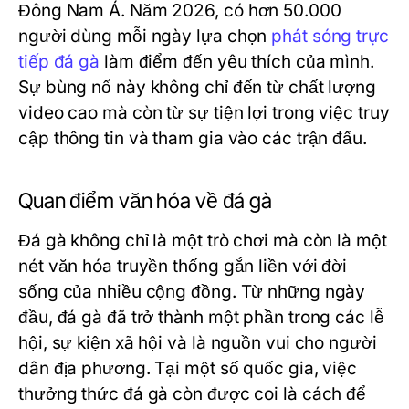
Đông Nam Á. Năm 2026, có hơn 50.000
người dùng mỗi ngày lựa chọn
phát sóng trực
tiếp đá gà
làm điểm đến yêu thích của mình.
Sự bùng nổ này không chỉ đến từ chất lượng
video cao mà còn từ sự tiện lợi trong việc truy
cập thông tin và tham gia vào các trận đấu.
Quan điểm văn hóa về đá gà
Đá gà không chỉ là một trò chơi mà còn là một
nét văn hóa truyền thống gắn liền với đời
sống của nhiều cộng đồng. Từ những ngày
đầu, đá gà đã trở thành một phần trong các lễ
hội, sự kiện xã hội và là nguồn vui cho người
dân địa phương. Tại một số quốc gia, việc
thưởng thức đá gà còn được coi là cách để