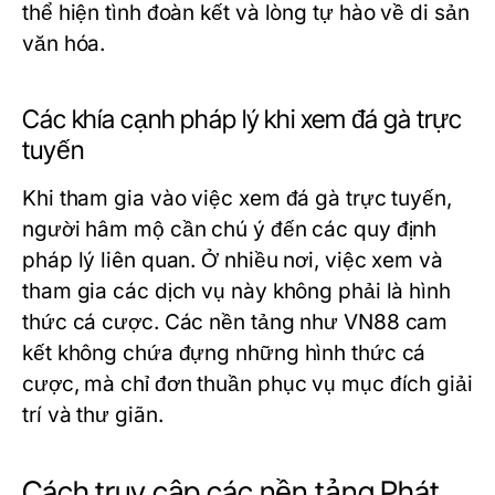
thể hiện tình đoàn kết và lòng tự hào về di sản
văn hóa.
Các khía cạnh pháp lý khi xem đá gà trực
tuyến
Khi tham gia vào việc xem đá gà trực tuyến,
người hâm mộ cần chú ý đến các quy định
pháp lý liên quan. Ở nhiều nơi, việc xem và
tham gia các dịch vụ này không phải là hình
thức cá cược. Các nền tảng như VN88 cam
kết không chứa đựng những hình thức cá
cược, mà chỉ đơn thuần phục vụ mục đích giải
trí và thư giãn.
Cách truy cập các nền tảng Phát