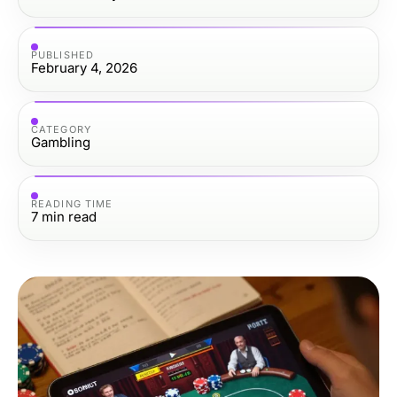
PUBLISHED
February 4, 2026
CATEGORY
Gambling
READING TIME
7
min read