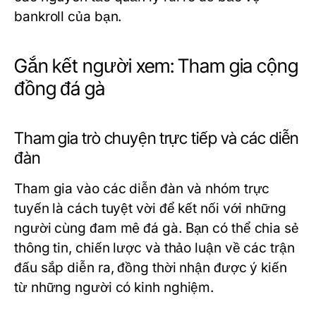
bankroll của bạn.
Gắn kết người xem: Tham gia cộng
đồng đá gà
Tham gia trò chuyện trực tiếp và các diễn
đàn
Tham gia vào các diễn đàn và nhóm trực
tuyến là cách tuyệt vời để kết nối với những
người cùng đam mê đá gà. Bạn có thể chia sẻ
thông tin, chiến lược và thảo luận về các trận
đấu sắp diễn ra, đồng thời nhận được ý kiến
từ những người có kinh nghiệm.